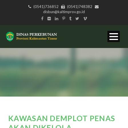
(0541)736852
(0541)748382
disbun@kaltimprov.go.id
KAWASAN DEMPLOT PENAS
AKAN DIKELOLA