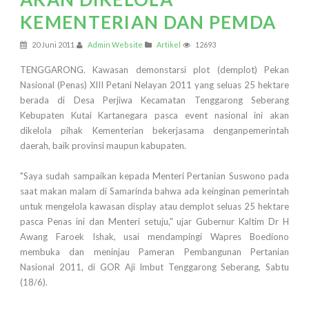
KEMENTERIAN DAN PEMDA
20 Juni 2011
Admin Website
Artikel
12693
TENGGARONG. Kawasan demonstarsi plot (demplot) Pekan
Nasional (Penas) XIII Petani Nelayan 2011 yang seluas 25 hektare
berada di Desa Perjiwa Kecamatan Tenggarong Seberang
Kebupaten Kutai Kartanegara pasca event nasional ini akan
dikelola pihak Kementerian bekerjasama denganpemerintah
daerah, baik provinsi maupun kabupaten.
"Saya sudah sampaikan kepada Menteri Pertanian Suswono pada
saat makan malam di Samarinda bahwa ada keinginan pemerintah
untuk mengelola kawasan display atau demplot seluas 25 hektare
pasca Penas ini dan Menteri setuju," ujar Gubernur Kaltim Dr H
Awang Faroek Ishak, usai mendampingi Wapres Boediono
membuka dan meninjau Pameran Pembangunan Pertanian
Nasional 2011, di GOR Aji Imbut Tenggarong Seberang, Sabtu
(18/6).