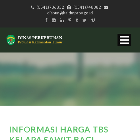
(0541)736852
(0541)748382
disbun@kaltimprov.go.id
INFORMASI HARGA TBS
KELAPA SAWIT BAGI