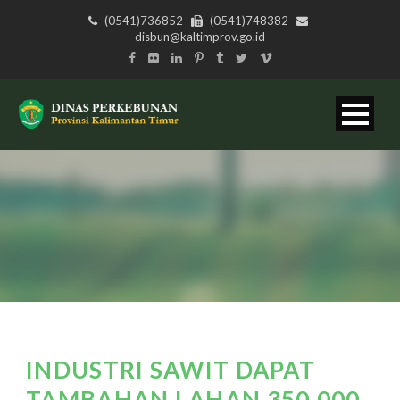
(0541)736852
(0541)748382
disbun@kaltimprov.go.id
INDUSTRI SAWIT DAPAT
TAMBAHAN LAHAN 350.000