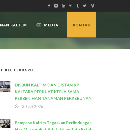
UNAN KALTIM
MEDIA
KONTAK
TIKEL TERBARU
DISBUN KALTIM DAN DISTAN KP
KALTARA PERKUAT KERJA SAMA
PERBENIHAN TANAMAN PERKEBUNAN
30 Juli 2026
Pemprov Kaltim Tegaskan Perlindungan
Hak Masyarakat Adat dalam Tata Kelola