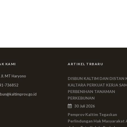
AK KAMI
ARTIKEL TRBARU
 Jl. MT Haryono
DISBUN KALTIM DAN DISTAN 
KALTARA PERKUAT KERJA SA
41-736852
PERBENIHAN TANAMAN
bun@kaltimprov.go.id
PERKEBUNAN
30 Juli 2026
Pemprov Kaltim Tegaskan
Perlindungan Hak Masyarakat 