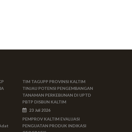
KP
TIM TAGUPP PROVINSI KALTIM
MA
TINJAU POTENSI PENGEMBANGAN
TANAMAN PERKEBUNAN DI UPTD
PBTP DISBUN KALTIM
23 Juli 2026
PEMPROV KALTIM EVALUASI
Adat
PENGUATAN PRODUK INDIKASI