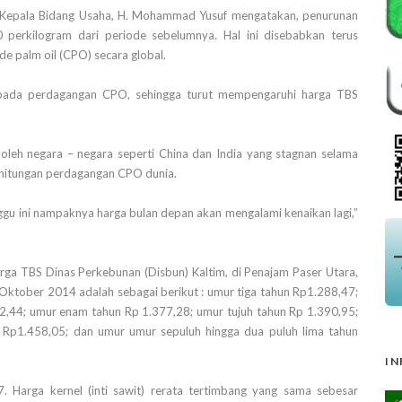
li Kepala Bidang Usaha, H. Mohammad Yusuf mengatakan, penurunan
 perkilogram dari periode sebelumnya. Hal ini disebabkan terus
 palm oil (CPO) secara global.
 pada perdagangan CPO, sehingga turut mempengaruhi harga TBS
leh negara – negara seperti China dan India yang stagnan selama
rhitungan perdagangan CPO dunia.
inggu ini nampaknya harga bulan depan akan mengalami kenaikan lagi,”
ga TBS Dinas Perkebunan (Disbun) Kaltim, di Penajam Paser Utara,
 Oktober 2014 adalah sebagai berikut : umur tiga tahun Rp1.288,47;
,44; umur enam tahun Rp 1.377,28; umur tujuh tahun Rp 1.390,95;
 Rp1.458,05; dan umur umur sepuluh hingga dua puluh lima tahun
IN
 Harga kernel (inti sawit) rerata tertimbang yang sama sebesar