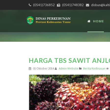
(0541)736852
(0541)748382
disbun@kalti
HOME
HARGA TBS SAWIT ANJ
01 Oktober 2014
Admin Website
Berita Kedinasan