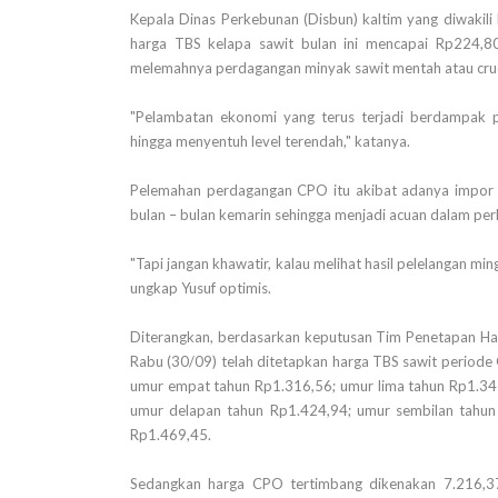
Kepala Dinas Perkebunan (Disbun) kaltim yang diwaki
harga TBS kelapa sawit bulan ini mencapai Rp224,80
melemahnya perdagangan minyak sawit mentah atau crude
"Pelambatan ekonomi yang terus terjadi berdampak
hingga menyentuh level terendah," katanya.
Pelemahan perdagangan CPO itu akibat adanya impor o
bulan – bulan kemarin sehingga menjadi acuan dalam pe
"Tapi jangan khawatir, kalau melihat hasil pelelangan m
ungkap Yusuf optimis.
Diterangkan, berdasarkan keputusan Tim Penetapan Har
Rabu (30/09) telah ditetapkan harga TBS sawit periode
umur empat tahun Rp1.316,56; umur lima tahun Rp1.342
umur delapan tahun Rp1.424,94; umur sembilan tahun
Rp1.469,45.
Sedangkan harga CPO tertimbang dikenakan 7.216,37.