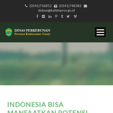
(0541)736852
(0541)748382
disbun@kaltimprov.go.id
INDONESIA BISA
MANFAATKAN POTENSI