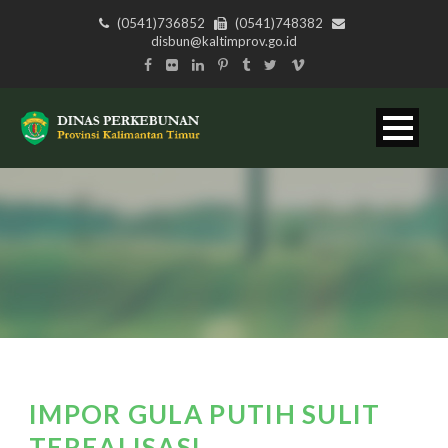
(0541)736852
(0541)748382
disbun@kaltimprov.go.id
IMPOR GULA PUTIH SULIT
TEREALISASI