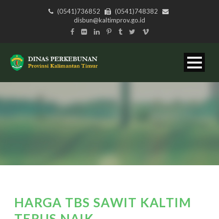
(0541)736852
(0541)748382
disbun@kaltimprov.go.id
HARGA TBS SAWIT KALTIM
TERUS NAIK