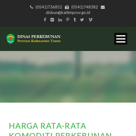
(0541)736852
(0541)748382
disbun@kaltimprov.go.id
HARGA RATA-RATA
KOMODITI PERKEBUNAN