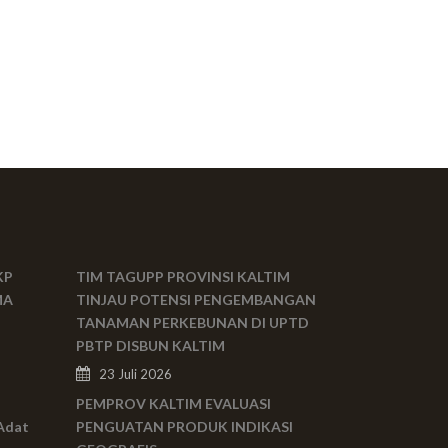
KP
TIM TAGUPP PROVINSI KALTIM
MA
TINJAU POTENSI PENGEMBANGAN
TANAMAN PERKEBUNAN DI UPTD
PBTP DISBUN KALTIM
23 Juli 2026
PEMPROV KALTIM EVALUASI
Adat
PENGUATAN PRODUK INDIKASI