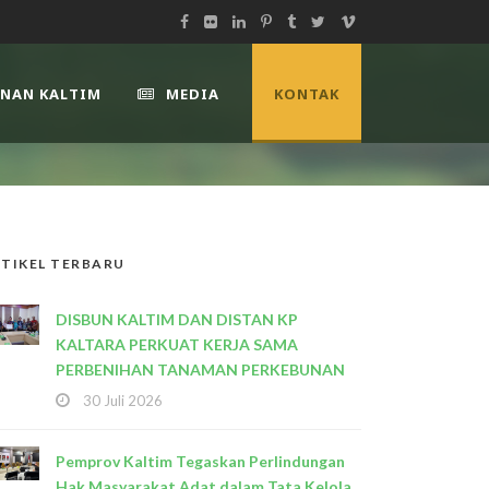
UNAN KALTIM
MEDIA
KONTAK
TIKEL TERBARU
DISBUN KALTIM DAN DISTAN KP
KALTARA PERKUAT KERJA SAMA
PERBENIHAN TANAMAN PERKEBUNAN
30 Juli 2026
Pemprov Kaltim Tegaskan Perlindungan
Hak Masyarakat Adat dalam Tata Kelola