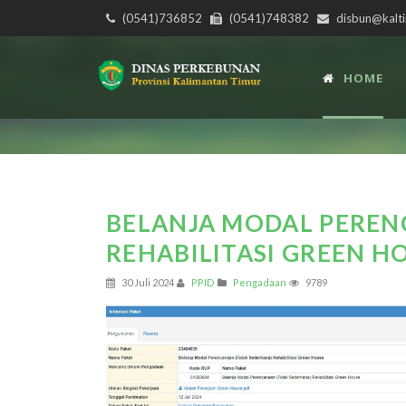
(0541)736852
(0541)748382
disbun@kalti
HOME
BELANJA MODAL PEREN
REHABILITASI GREEN H
30 Juli 2024
PPID
Pengadaan
9789