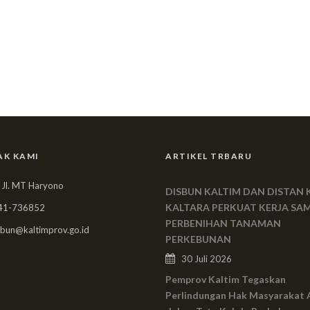
AK KAMI
ARTIKEL TRBARU
 Jl. MT Haryono
DISBUN KALTIM DAN DISTAN 
KALTARA PERKUAT KERJA SA
41-736852
PERBENIHAN TANAMAN
bun@kaltimprov.go.id
PERKEBUNAN
30 Juli 2026
Pemprov Kaltim Tegaskan
Perlindungan Hak Masyarakat 