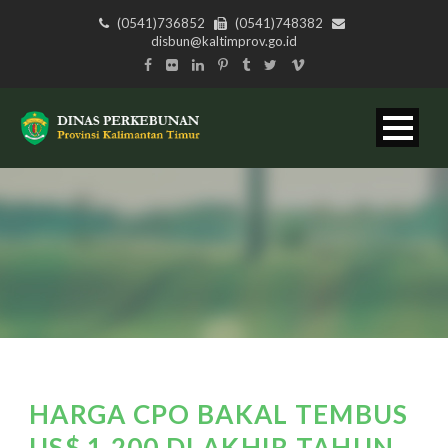
(0541)736852
(0541)748382
disbun@kaltimprov.go.id
HARGA CPO BAKAL TEMBUS
US$ 1.200 DI AKHIR TAHUN