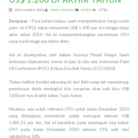
03 Desember 2010
Admin Website
Artikel
12786
Denpasar
- Para petani kelapa sawit memperkirakan harga crude
palm oil (CPO) bakal menyentuh US$ 1.200 per ton hingga tutup
akhir tahun 2010. Hal ini mempertimbangkan permintaan CPO
yang masih tinggi dan faktor iklim.
Hal ini disampaikan oleh Sekjen Asosiasi Petani Kelapa Sawit
Indonesia (Apkasindo) Asmar Arsjad di sela-sela Indonesian Palm
Oil Conference (IPOC) di Nusa Dua Bali, Kamis (2/12/2010)
"Kalau melihat kondisi sekarang ini dari iklim yang tak mendukung,
permintaan dunia meningkat kita harapkan akan naik bisa US$
1200 per ton di akhir tahun," kata Asmar.
Misalnya saja untuk referensi CPO untuk bulan Desember 2010
yang ditetapkan pemerintah sudah mencapai sebesar US$
1.081,51 per ton. Hal ini berakibat pada penetapan bea keluar
CPO pada bulan Desember 2010 sebesar 15% naik dari
sebelumnya 10%.