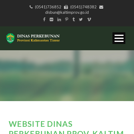
(0541)736852
(0541)748382
disbun@kaltimprov.go.id
WEBSITE DINAS
PERKEBUNAN PROV. KALTIM