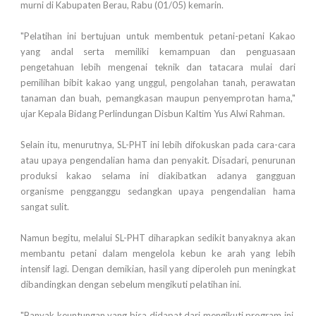
murni di Kabupaten Berau, Rabu (01/05) kemarin.
"Pelatihan ini bertujuan untuk membentuk petani-petani Kakao
yang andal serta memiliki kemampuan dan penguasaan
pengetahuan lebih mengenai teknik dan tatacara mulai dari
pemilihan bibit kakao yang unggul, pengolahan tanah, perawatan
tanaman dan buah, pemangkasan maupun penyemprotan hama,"
ujar Kepala Bidang Perlindungan Disbun Kaltim Yus Alwi Rahman.
Selain itu, menurutnya, SL-PHT ini lebih difokuskan pada cara-cara
atau upaya pengendalian hama dan penyakit. Disadari, penurunan
produksi kakao selama ini diakibatkan adanya gangguan
organisme pengganggu sedangkan upaya pengendalian hama
sangat sulit.
Namun begitu, melalui SL-PHT diharapkan sedikit banyaknya akan
membantu petani dalam mengelola kebun ke arah yang lebih
intensif lagi. Dengan demikian, hasil yang diperoleh pun meningkat
dibandingkan dengan sebelum mengikuti pelatihan ini.
"Banyak keuntungan yang bisa didapat dari mengikuti program ini,