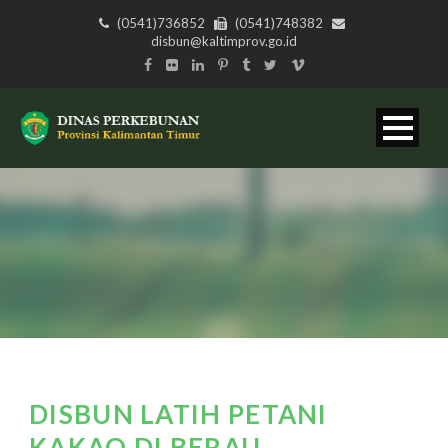
(0541)736852
(0541)748382
disbun@kaltimprov.go.id
DISBUN LATIH PETANI
KAKAO DI BERAU