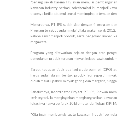
"Senang sekali karena ITS akan memulai pembangunan
kawasan industry berbasi solechemical ini menjadi ka
ucapnya ketika ditemui seusai memimpin pertemuan deng
Menurutnya, PT IPS sudah siap dengan 4 program pem
Program tersebut sudah mulai dilaksanakan sejak 2012.
kelapa sawit menjadi produk, serta pengolaan limbah kel
megawatt.
Program yang ditawarkan sejalan dengan arah peng
pengolahan produk turunan minyak kelapa sawit untuk me
Target kedepan tidak ada lagi crude palm oli (CPO) a
harus sudah dalam bentuk produk jadi seperti minya
diolah melalui pabrik minyak goring dan margarin, hingg
Sebelumnya, Koordinator Project PT IPS, Ridwan mem
terintegrasi. Ia menginginkan mengintegrasikan kawasa
lokasinya hanya berjarak 10 kilometer dari lokasi KIPI M
"Kita ingin membentuk suatu kawasan industri pengol