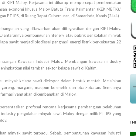
 di KIPI Maloy. Kerjasama ini diharap mempercepat pembentukan
wasan ekonomi khusus Maloy Batuta Trans Kalimantan (KEK MBTK),"
an PT IPS, di Ruang Rapat Gubernuran, di Samarinda, Kamis (24/4).
bangunan yang ditawarkan akan diitegrasikan dengan KIPI Maloy.
 Diantarannya pembangunan rifenery atau pabrik pengolahan minyak
apa sawit menjadi biodiesel penghasil energi listrik berkekuatan 22
embangan Kawasan Industri Maloy. Membangun kawasan industry
ningkatkan nilai tambah sektor kelapa sawit di Kaltim.
tau minyak kelapa sawit diekspor dalam bentuk mentah. Melainkan
k goreng, margarin, maupun kosmetik dan obat-obatan. Semuanya
a farmasi yang akan dikembangkan di Maloy.
persentasikan profosal rencana kerjasama pembanguan pelabuhan
n industry pengolahan minyak sawit Maloy dengan milik PT IPS yang
aloy.
IN
ahan minyak sawit terpadu. Sebab, pembangunan kawasan industri