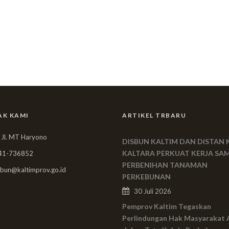
AK KAMI
ARTIKEL TRBARU
 Jl. MT Haryono
DISBUN KALTIM DAN DISTAN 
KALTARA PERKUAT KERJA SA
41-736852
PERBENIHAN TANAMAN
bun@kaltimprov.go.id
PERKEBUNAN
30 Juli 2026
Pemprov Kaltim Tegaskan
Perlindungan Hak Masyarakat 