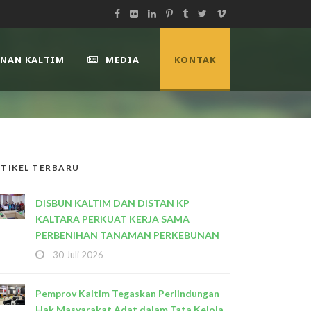
UNAN KALTIM
MEDIA
KONTAK
TIKEL TERBARU
DISBUN KALTIM DAN DISTAN KP
KALTARA PERKUAT KERJA SAMA
PERBENIHAN TANAMAN PERKEBUNAN
30 Juli 2026
Pemprov Kaltim Tegaskan Perlindungan
Hak Masyarakat Adat dalam Tata Kelola