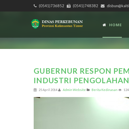
(0541)736852
(0541)748382
disbun@kalti
HOME
GUBERNUR RESPON PE
INDUSTRI PENGOLAHAN
25 April 2014
Admin Website
Berita Kedinasan
124