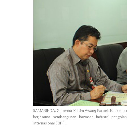
SAMARINDA. Gubernur Kaltim Awang Faroek Ishak meresp
kerjasama pembangunan kawasan industri pengolah
Internasional (KIPI) .