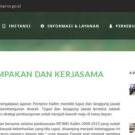
mprov.go.id
INSTANSI
INFORMASI & LAYANAN
PERKEB
MPAKAN DAN KERJASAMA
AR
engatakan jajaran Pemprov Kaltim memiliki tugas dan tanggung jawab
n pembangunan dearah. Tugas dan tanggung jawab tersebut adalah
an strategi pembangunan untuk menjadi daerah maju di masa depan.
akukan bersama selama pelaksanaan RPJMD Kaltim 2009-2013 yang sudah
 banyak keberhasilan yang kita capai, disamping menjadi kebanggaan ini
terus memacu kinerja kita," ucap Awang Faroek saat menjadi pembina