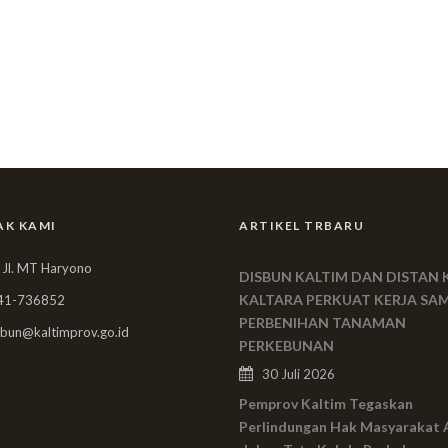
AK KAMI
ARTIKEL TRBARU
 Jl. MT Haryono
DISBUN KALTIM DAN DISTAN 
KALTARA PERKUAT KERJA SA
41-736852
PERBENIHAN TANAMAN
bun@kaltimprov.go.id
PERKEBUNAN
30 Juli 2026
Pemprov Kaltim Tegaskan
Perlindungan Hak Masyarakat 