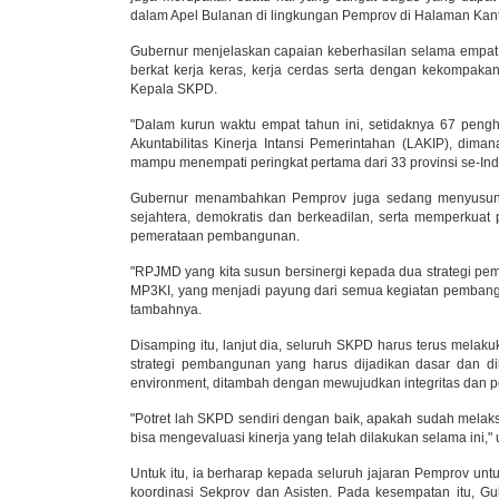
dalam Apel Bulanan di lingkungan Pemprov di Halaman Kanto
Gubernur menjelaskan capaian keberhasilan selama empat 
berkat kerja keras, kerja cerdas serta dengan kekompak
Kepala SKPD.
"Dalam kurun waktu empat tahun ini, setidaknya 67 peng
Akuntabilitas Kinerja Intansi Pemerintahan (LAKIP), dima
mampu menempati peringkat pertama dari 33 provinsi se-Indo
Gubernur menambahkan Pemprov juga sedang menyusun 
sejahtera, demokratis dan berkeadilan, serta memperkua
pemerataan pembangunan.
"RPJMD yang kita susun bersinergi kepada dua strategi pe
MP3KI, yang menjadi payung dari semua kegiatan pembangun
tambahnya.
Disamping itu, lanjut dia, seluruh SKPD harus terus melak
strategi pembangunan yang harus dijadikan dasar dan di
environment, ditambah dengan mewujudkan integritas dan 
"Potret lah SKPD sendiri dengan baik, apakah sudah melaks
bisa mengevaluasi kinerja yang telah dilakukan selama ini,"
Untuk itu, ia berharap kepada seluruh jajaran Pemprov un
koordinasi Sekprov dan Asisten. Pada kesempatan itu, 