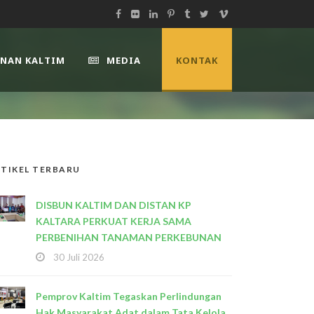
UNAN KALTIM
MEDIA
KONTAK
TIKEL TERBARU
DISBUN KALTIM DAN DISTAN KP
KALTARA PERKUAT KERJA SAMA
PERBENIHAN TANAMAN PERKEBUNAN
30 Juli 2026
Pemprov Kaltim Tegaskan Perlindungan
Hak Masyarakat Adat dalam Tata Kelola