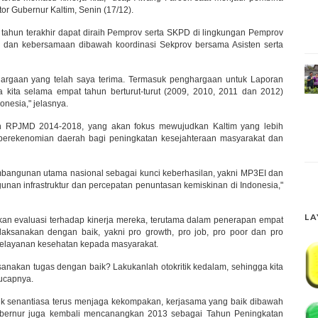
r Gubernur Kaltim, Senin (17/12).
tahun terakhir dapat diraih Pemprov serta SKPD di lingkungan Pemprov
an dan kebersamaan dibawah koordinasi Sekprov bersama Asisten serta
hargaan yang telah saya terima. Termasuk penghargaan untuk Laporan
na kita selama empat tahun berturut-turut (2009, 2010, 2011 dan 2012)
nesia," jelasnya.
RPJMD 2014-2018, yang akan fokus mewujudkan Kaltim yang lebih
t perekenomian daerah bagi peningkatan kesejahteraan masyarakat dan
mbangunan utama nasional sebagai kunci keberhasilan, yakni MP3EI dan
an infrastruktur dan percepatan penuntasan kemiskinan di Indonesia,"
LA
ukan evaluasi terhadap kinerja mereka, terutama dalam penerapan empat
laksanakan dengan baik, yakni pro growth, pro job, pro poor dan pro
pelayanan kesehatan kepada masyarakat.
anakan tugas dengan baik? Lakukanlah otokritik kedalam, sehingga kita
 ucapnya.
tuk senantiasa terus menjaga kekompakan, kerjasama yang baik dibawah
Gubernur juga kembali mencanangkan 2013 sebagai Tahun Peningkatan