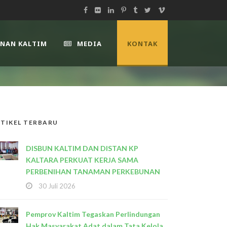
UNAN KALTIM
MEDIA
KONTAK
TIKEL TERBARU
DISBUN KALTIM DAN DISTAN KP
KALTARA PERKUAT KERJA SAMA
PERBENIHAN TANAMAN PERKEBUNAN
30 Juli 2026
Pemprov Kaltim Tegaskan Perlindungan
Hak Masyarakat Adat dalam Tata Kelola