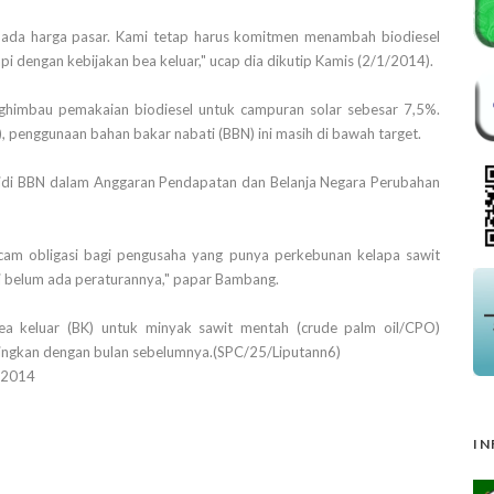
pada harga pasar. Kami tetap harus komitmen menambah biodiesel
pi dengan kebijakan bea keluar," ucap dia dikutip Kamis (2/1/2014).
himbau pemakaian biodiesel untuk campuran solar sebesar 7,5%.
, penggunaan bahan bakar nabati (BBN) ini masih di bawah target.
idi BBN dalam Anggaran Pendapatan dan Belanja Negara Perubahan
cam obligasi bagi pengusaha yang punya perkebunan kelapa sawit
i belum ada peraturannya," papar Bambang.
a keluar (BK) untuk minyak sawit mentah (crude palm oil/CPO)
dingkan dengan bulan sebelumnya.(SPC/25/Liputann6)
 2014
IN