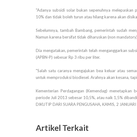
"Adanya subsidi solar bukan sepenuhnya melepaskan 
10% dan tidak boleh turun atau hilang karena akan disika
Sebelumnya, tambah Bambang, pemerintah sudah meng
Namun karena bersifat tidak diharuskan (non mandatory)
Dia mengatakan, pemerintah telah menganggarkan subs
(APBN-P) sebesar Rp 3 ribu per liter.
"Salah satu caranya mengajukan bea keluar atau sema
untuk memproduksi biodiesel. Arahnya akan kesana, tap
Kementerian Perdagangan (Kemendag) menetapkan be
periode Juli 2013 sebesar 10,5%, atau naik 1,5% diban
DIKUTIP DARI SUARA PENGUSAHA, KAMIS, 2 JANUARI
Artikel Terkait