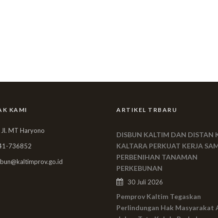
AK KAMI
ARTIKEL TRBARU
 Jl. MT Haryono
DISBUN KALTIM DAN DISTAN 
KALTARA PERKUAT KERJA SA
41-736852
PERBENIHAN TANAMAN
bun@kaltimprov.go.id
PERKEBUNAN
30 Juli 2026
Pemprov Kaltim Tegaskan
Perlindungan Hak Masyarakat 