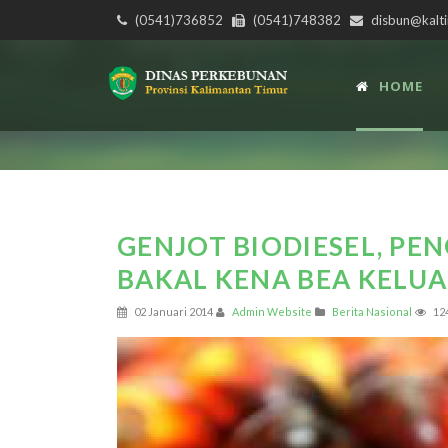
(0541)736852
(0541)748382
disbun@kalti
HOME
GENJOT BIODIESEL, PE
BAKAL KENA BEA KELU
02 Januari 2014
Admin Website
Berita Nasional
12