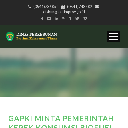
(0541)736852
(0541)748382
disbun@kaltimprov.go.id
GAPKI MINTA PEMERINTAH
KEREK KONSUMSI BIOFUEL