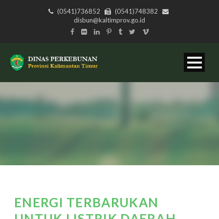
(0541)736852
(0541)748382
disbun@kaltimprov.go.id
ENERGI TERBARUKAN
UNTUK LISTRIK DAERAH