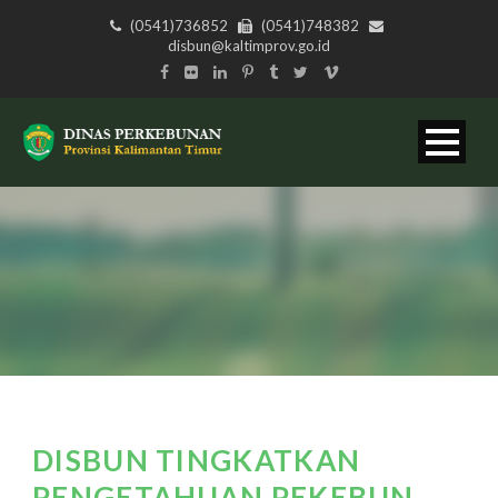
(0541)736852
(0541)748382
disbun@kaltimprov.go.id
DISBUN TINGKATKAN
PENGETAHUAN PEKEBUN