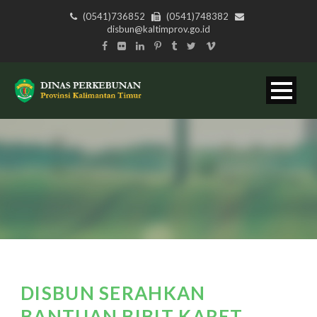
(0541)736852
(0541)748382
disbun@kaltimprov.go.id
DISBUN SERAHKAN
BANTUAN BIBIT KARET