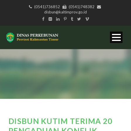
(0541)736852
(0541)748382
disbun@kaltimprov.go.id
DISBUN KUTIM TERIMA 20
PENGADUAN KONFLIK