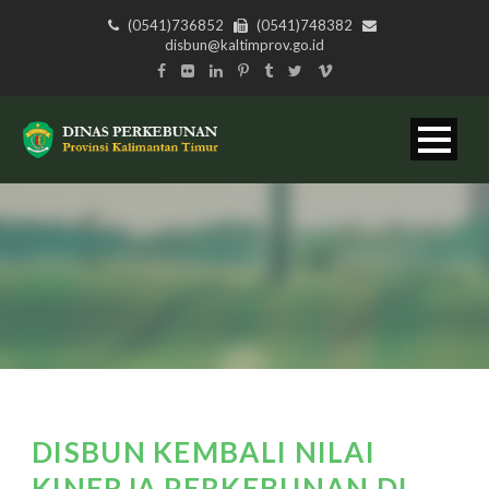
(0541)736852
(0541)748382
disbun@kaltimprov.go.id
DISBUN KEMBALI NILAI
KINERJA PERKEBUNAN DI