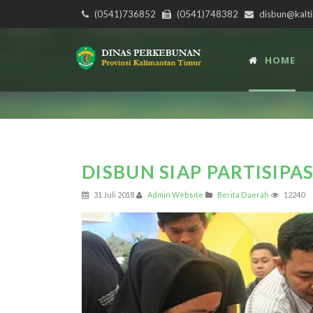
(0541)736852
(0541)748382
disbun@kalti
HOME
DISBUN SIAP PARTISIPA
31 Juli 2018
Admin Website
Berita Daerah
12240