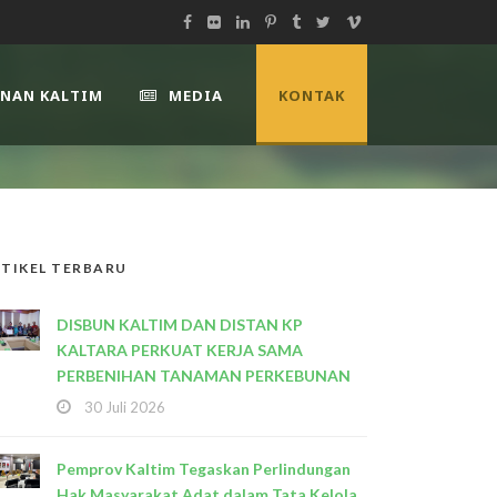
UNAN KALTIM
MEDIA
KONTAK
TIKEL TERBARU
DISBUN KALTIM DAN DISTAN KP
KALTARA PERKUAT KERJA SAMA
PERBENIHAN TANAMAN PERKEBUNAN
30 Juli 2026
Pemprov Kaltim Tegaskan Perlindungan
Hak Masyarakat Adat dalam Tata Kelola