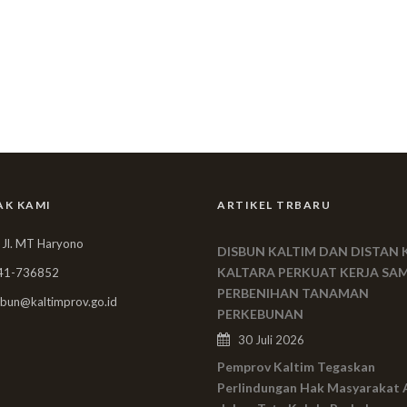
AK KAMI
ARTIKEL TRBARU
 Jl. MT Haryono
DISBUN KALTIM DAN DISTAN 
KALTARA PERKUAT KERJA SA
41-736852
PERBENIHAN TANAMAN
bun@kaltimprov.go.id
PERKEBUNAN
30 Juli 2026
Pemprov Kaltim Tegaskan
Perlindungan Hak Masyarakat 