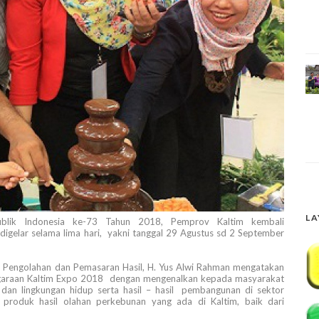
LA
lik Indonesia ke-73 Tahun 2018, Pemprov Kaltim kembali
igelar selama lima hari, yakni tanggal 29 Agustus sd 2 September
ng Pengolahan dan Pemasaran Hasil, H. Yus Alwi Rahman mengatakan
nggaraan Kaltim Expo 2018 dengan mengenalkan kepada masyarakat
 dan lingkungan hidup serta hasil – hasil pembangunan di sektor
produk hasil olahan perkebunan yang ada di Kaltim, baik dari