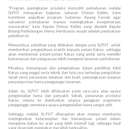
"Program peningkatan produksi komoditi perkebunan melalui
SLPHT merupakan kegiatan tahunan Disbun Kaltim. kami
komitmen wujudkan program Gubernur Awang Faroek agar
subsektor perkebunan mampu meningkatkan kesejahteraan
masyarakat," kata Kepala Disbun Kaltim yang diwakili Kepala
Bidang Perlindungan, Henny Herdiyanto sesaat setelah pembukaan
pelatihan ini.
Menurutnya, pelatihan yang dilakukan dengan pola SLPHT untuk
memberikan pengetahuan praktis kepada petani Kakao, sehingga
akan membentuk petani-petani Kakao yang andal serta memiliki
kemampuan dan penguasaan lebih mengenai tanaman perkebunan.
Misalnya, kemampuan dan pengetahuan dalam pemilihan bibit
Kakao yang unggul serta teknik dan tata cara terhadap pengolahan
tanah serta perawatan tanaman dan buah, pemangkasan maupun
penyemprotan hama pengganggu tanaman.
Selain itu, SLPHT lebih difokuskan pada cara-cara atau upaya
pengendalian hama dan penyakit. Sebab, penurunan produksi
Kakao selama ini diakibatkan adanya gangguan organisme
pengganggu sementara upaya pengendalian hama sangat sulit.
Sehingga, melalui SL-PHT diharapkan akan mampu membantu
meningkatkan keterampilan dan kemampuan petani dalam
mengelola kebun ke arah yang lebih intensif lagi, sehingga hasil
yang diperoleh meningkat dan lebih berkualitas.