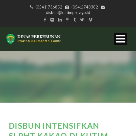
(0541)736852
(0541)748382
disbun@kaltimprov.go.id
DISBUN INTENSIFKAN
SLPHT KAKAO DI KUTIM