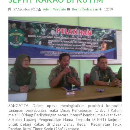
27 Agustus 2013
Admin Website
Berita Kedinasan
12309
SANGATTA. Dalam upaya meningkatkan produksi komoditi
tanaman perkebunan, maka Dinas Perkebunan (Disbun) Kaltim
melalui Bidang Perlindungan secara intensif kembali melaksanakan
Sekolah Lapang Pengendalian Hama Terpadu (SLPHT) lanjutan
untuk petani Kakao di Desa Danau Redan, Kecamatan Teluk
Pandan, Kutai Timur, Senin (26/8) kemarin.