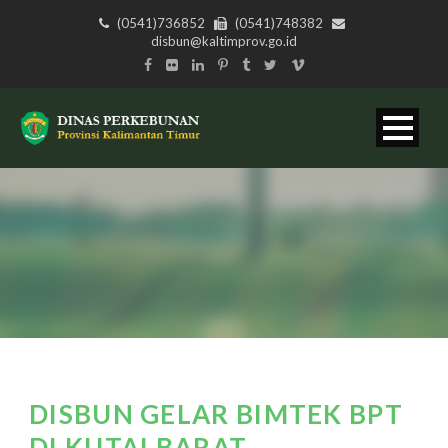
(0541)736852
(0541)748382
disbun@kaltimprov.go.id
DISBUN GELAR BIMTEK BPT
DI KUTAI BARAT