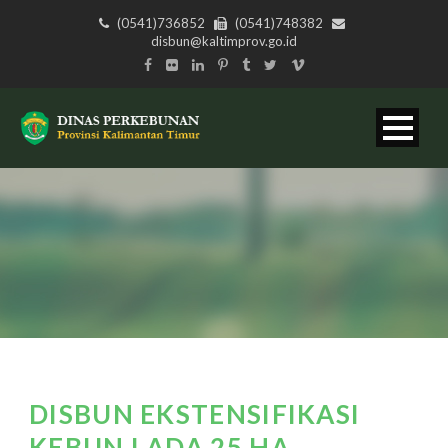
(0541)736852
(0541)748382
disbun@kaltimprov.go.id
DISBUN EKSTENSIFIKASI
KEBUN LADA 25 HA