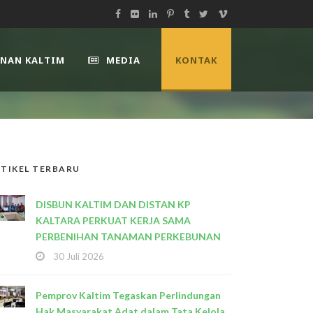
UNAN KALTIM
MEDIA
KONTAK
TIKEL TERBARU
DISBUN KALTIM DAN DISTAN KP
KALTARA PERKUAT KERJA SAMA
PERBENIHAN TANAMAN PERKEBUNAN
30 Juli 2026
Pemprov Kaltim Tegaskan Perlindungan
Hak Masyarakat Adat dalam Tata Kelola