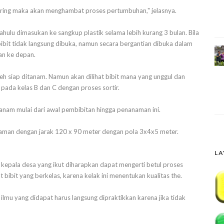
miring maka akan menghambat proses pertumbuhan," jelasnya.
dahulu dimasukan ke sangkup plastik selama lebih kurang 3 bulan. Bila
bit tidak langsung dibuka, namun secara bergantian dibuka dalam
lan ke depan.
eh siap ditanam. Namun akan dilihat bibit mana yang unggul dan
a pada kelas B dan C dengan proses sortir.
nam mulai dari awal pembibitan hingga penanaman ini.
naman dengan jarak 120 x 90 meter dengan pola 3x4x5 meter.
LA
kepala desa yang ikut diharapkan dapat mengerti betul proses
ibit yang berkelas, karena kelak ini menentukan kualitas the.
lmu yang didapat harus langsung dipraktikkan karena jika tidak