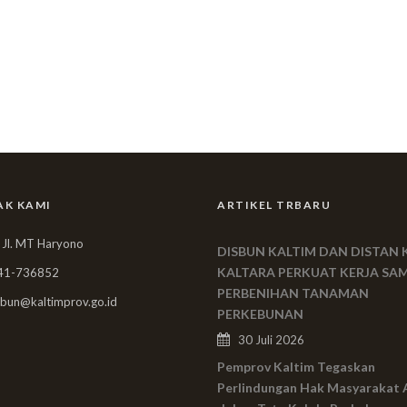
AK KAMI
ARTIKEL TRBARU
 Jl. MT Haryono
DISBUN KALTIM DAN DISTAN 
KALTARA PERKUAT KERJA SA
41-736852
PERBENIHAN TANAMAN
bun@kaltimprov.go.id
PERKEBUNAN
30 Juli 2026
Pemprov Kaltim Tegaskan
Perlindungan Hak Masyarakat 