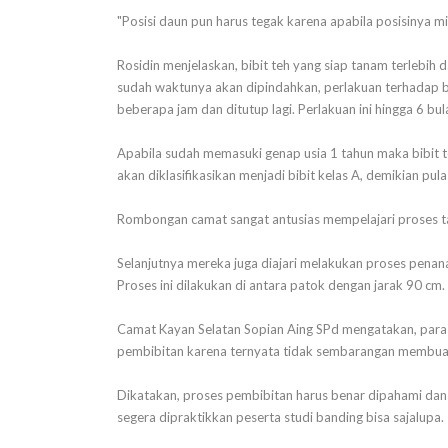
"Posisi daun pun harus tegak karena apabila posisinya 
Rosidin menjelaskan, bibit teh yang siap tanam terlebih 
sudah waktunya akan dipindahkan, perlakuan terhadap bi
beberapa jam dan ditutup lagi. Perlakuan ini hingga 6 bu
Apabila sudah memasuki genap usia 1 tahun maka bibit t
akan diklasifikasikan menjadi bibit kelas A, demikian pul
Rombongan camat sangat antusias mempelajari proses ta
Selanjutnya mereka juga diajari melakukan proses pena
Proses ini dilakukan di antara patok dengan jarak 90 cm.
Camat Kayan Selatan Sopian Aing SPd mengatakan, para 
pembibitan karena ternyata tidak sembarangan membuat b
Dikatakan, proses pembibitan harus benar dipahami dan i
segera dipraktikkan peserta studi banding bisa sajalupa.