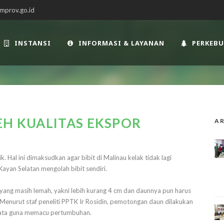
mprov.go.id
INSTANSI
INFORMASI & LAYANAN
PERKEB
EH KUALITAS EKSPOR
AR
 Hal ini dimaksudkan agar bibit di Malinau kelak tidak lagi
yan Selatan mengolah bibit sendiri.
yang masih lemah, yakni lebih kurang 4 cm dan daunnya pun harus
enurut staf peneliti PPTK Ir Rosidin, pemotongan daun dilakukan
rata guna memacu pertumbuhan.