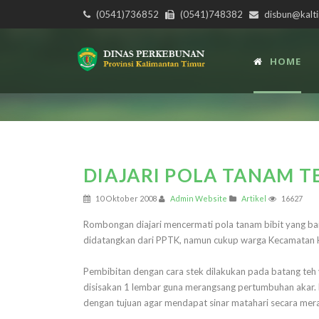
(0541)736852
(0541)748382
disbun@kalti
HOME
DIAJARI POLA TANAM T
10 Oktober 2008
Admin Website
Artikel
16627
Rombongan diajari mencermati pola tanam bibit yang baik.
didatangkan dari PPTK, namun cukup warga Kecamatan Ka
Pembibitan dengan cara stek dilakukan pada batang teh 
disisakan 1 lembar guna merangsang pertumbuhan akar. M
dengan tujuan agar mendapat sinar matahari secara me