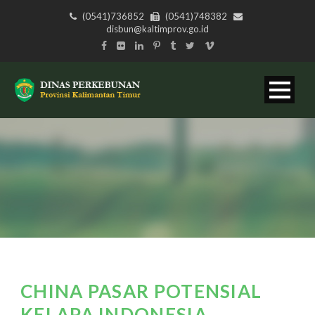
(0541)736852
(0541)748382
disbun@kaltimprov.go.id
CHINA PASAR POTENSIAL
KELAPA INDONESIA