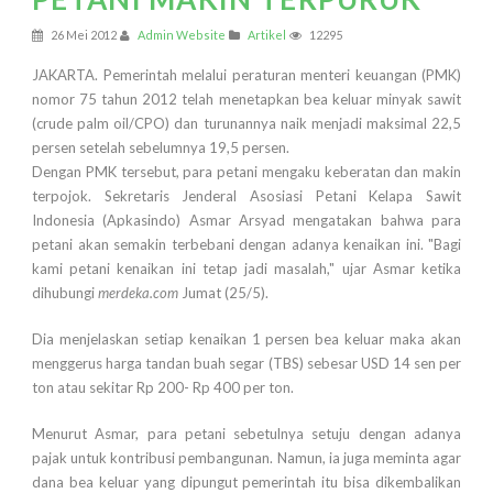
26 Mei 2012
Admin Website
Artikel
12295
JAKARTA. Pemerintah melalui peraturan menteri keuangan (PMK)
nomor 75 tahun 2012 telah menetapkan bea keluar minyak sawit
(crude palm oil/CPO) dan turunannya naik menjadi maksimal 22,5
persen setelah sebelumnya 19,5 persen.
Dengan PMK tersebut, para petani mengaku keberatan dan makin
terpojok. Sekretaris Jenderal Asosiasi Petani Kelapa Sawit
Indonesia (Apkasindo) Asmar Arsyad mengatakan bahwa para
petani akan semakin terbebani dengan adanya kenaikan ini. "Bagi
kami petani kenaikan ini tetap jadi masalah," ujar Asmar ketika
dihubungi
merdeka.com
Jumat (25/5).
Dia menjelaskan setiap kenaikan 1 persen bea keluar maka akan
menggerus harga tandan buah segar (TBS) sebesar USD 14 sen per
ton atau sekitar Rp 200- Rp 400 per ton.
Menurut Asmar, para petani sebetulnya setuju dengan adanya
pajak untuk kontribusi pembangunan. Namun, ia juga meminta agar
dana bea keluar yang dipungut pemerintah itu bisa dikembalikan