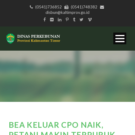
(0541)736852
(0541)748382
disbun@kaltimprov.go.id
BEA KELUAR CPO NAIK,
PETANI MAKIN TERPURUK