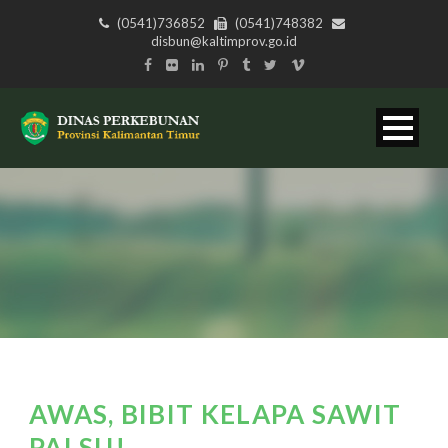
(0541)736852
(0541)748382
disbun@kaltimprov.go.id
AWAS, BIBIT KELAPA SAWIT
PALSU!