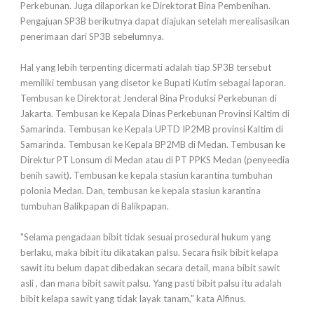
Perkebunan. Juga dilaporkan ke Direktorat Bina Pembenihan.
Pengajuan SP3B berikutnya dapat diajukan setelah merealisasikan
penerimaan dari SP3B sebelumnya.
Hal yang lebih terpenting dicermati adalah tiap SP3B tersebut
memiliki tembusan yang disetor ke Bupati Kutim sebagai laporan.
Tembusan ke Direktorat Jenderal Bina Produksi Perkebunan di
Jakarta. Tembusan ke Kepala Dinas Perkebunan Provinsi Kaltim di
Samarinda. Tembusan ke Kepala UPTD IP2MB provinsi Kaltim di
Samarinda. Tembusan ke Kepala BP2MB di Medan. Tembusan ke
Direktur PT Lonsum di Medan atau di PT PPKS Medan (penyeedia
benih sawit). Tembusan ke kepala stasiun karantina tumbuhan
polonia Medan. Dan, tembusan ke kepala stasiun karantina
tumbuhan Balikpapan di Balikpapan.
"Selama pengadaan bibit tidak sesuai prosedural hukum yang
berlaku, maka bibit itu dikatakan palsu. Secara fisik bibit kelapa
sawit itu belum dapat dibedakan secara detail, mana bibit sawit
asli , dan mana bibit sawit palsu. Yang pasti bibit palsu itu adalah
bibit kelapa sawit yang tidak layak tanam," kata Alfinus.