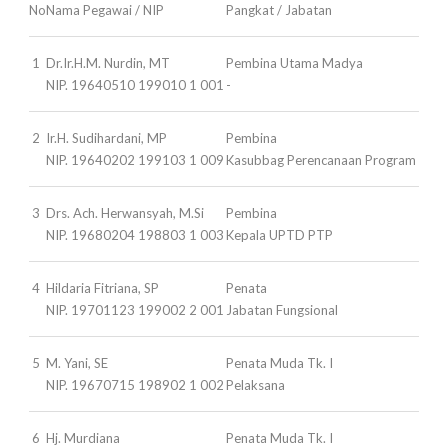
No
Nama Pegawai / NIP
Pangkat / Jabatan
1
Dr.Ir.H.M. Nurdin, MT
Pembina Utama Madya
NIP. 19640510 199010 1 001
-
2
Ir.H. Sudihardani, MP
Pembina
NIP. 19640202 199103 1 009
Kasubbag Perencanaan Program
3
Drs. Ach. Herwansyah, M.Si
Pembina
NIP. 19680204 198803 1 003
Kepala UPTD PTP
4
Hildaria Fitriana, SP
Penata
NIP. 19701123 199002 2 001
Jabatan Fungsional
5
M. Yani, SE
Penata Muda Tk. I
NIP. 19670715 198902 1 002
Pelaksana
6
Hj. Murdiana
Penata Muda Tk. I