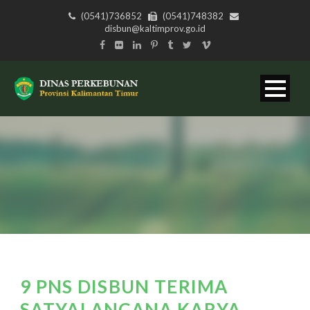
(0541)736852
(0541)748382
disbun@kaltimprov.go.id
9 PNS DISBUN TERIMA
SATYALANCANA KARYA