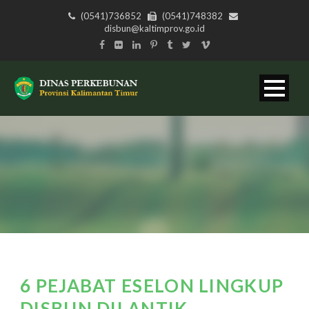
(0541)736852
(0541)748382
disbun@kaltimprov.go.id
6 PEJABAT ESELON LINGKUP
DISBUN DILANTIK