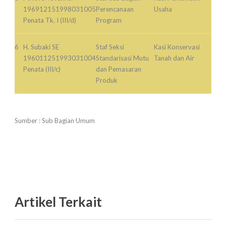
196912151998031005
Perencanaan
Usaha
Penata Tk. I (III/d)
Program
6
H. Subaki SE
Staf Seksi
Kasi Konservasi
196011251993031004
Standarisasi Mutu
Tanah dan Air
Penata (III/c)
dan Pemasaran
Produk
Sumber : Sub Bagian Umum
Artikel Terkait