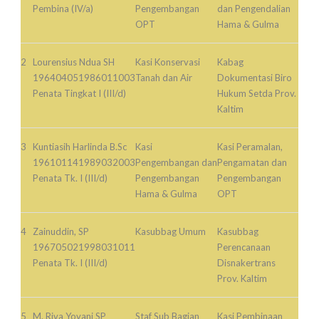
Pembina (IV/a)
Pengembangan
dan Pengendalian
OPT
Hama & Gulma
2
Lourensius Ndua SH
Kasi Konservasi
Kabag
196404051986011003
Tanah dan Air
Dokumentasi Biro
Penata Tingkat I (III/d)
Hukum Setda Prov.
Kaltim
3
Kuntiasih Harlinda B.Sc
Kasi
Kasi Peramalan,
196101141989032003
Pengembangan dan
Pengamatan dan
Penata Tk. I (III/d)
Pengembangan
Pengembangan
Hama & Gulma
OPT
4
Zainuddin, SP
Kasubbag Umum
Kasubbag
196705021998031011
Perencanaan
Penata Tk. I (III/d)
Disnakertrans
Prov. Kaltim
5
M. Riva Yovani SP
Staf Sub Bagian
Kasi Pembinaan