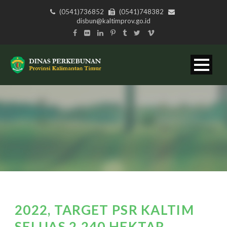
(0541)736852
(0541)748382
disbun@kaltimprov.go.id
2022, TARGET PSR KALTIM
SELUAS 2.240 HEKTAR