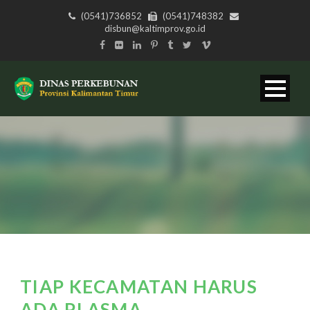
(0541)736852
(0541)748382
disbun@kaltimprov.go.id
TIAP KECAMATAN HARUS
ADA PLASMA