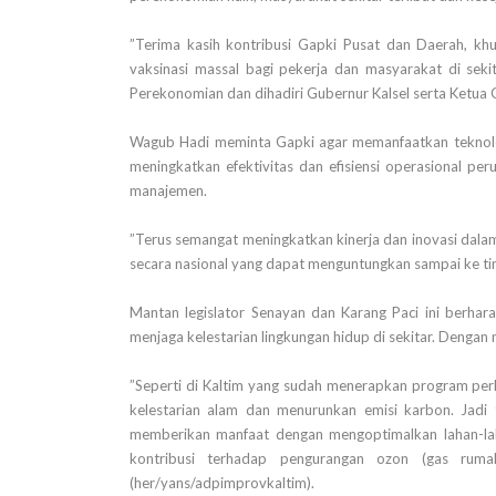
”Terima kasih kontribusi Gapki Pusat dan Daerah, k
vaksinasi massal bagi pekerja dan masyarakat di sek
Perekonomian dan dihadiri Gubernur Kalsel serta Ketua Ga
Wagub Hadi meminta Gapki agar memanfaatkan teknolog
meningkatkan efektivitas dan efisiensi operasional p
manajemen.
”Terus semangat meningkatkan kinerja dan inovasi dal
secara nasional yang dapat menguntungkan sampai ke ting
Mantan legislator Senayan dan Karang Paci ini berha
menjaga kelestarian lingkungan hidup di sekitar. Deng
”Seperti di Kaltim yang sudah menerapkan program per
kelestarian alam dan menurunkan emisi karbon. Jadi 
memberikan manfaat dengan mengoptimalkan lahan-laha
kontribusi terhadap pengurangan ozon (gas ruma
(her/yans/adpimprovkaltim).