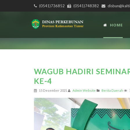
(0541)736852
(0541)748382
disbun@kalti
HOME
WAGUB HADIRI SEMINA
KE-4
15 Desember 2021
Admin Website
Berita Daerah