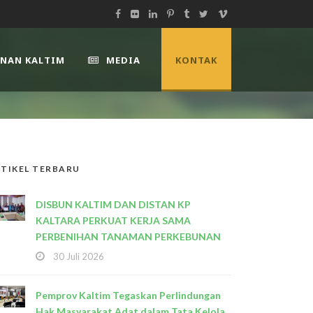
UNAN KALTIM
MEDIA
KONTAK
TIKEL TERBARU
DISBUN KALTIM DAN DISTAN KP
KALTARA PERKUAT KERJA SAMA
PERBENIHAN TANAMAN PERKEBUNAN
30 Juli 2026
Pemprov Kaltim Tegaskan Perlindungan
Hak Masyarakat Adat dalam Tata Kelola