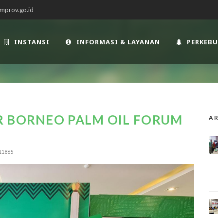
mprov.go.id
INSTANSI
INFORMASI & LAYANAN
PERKEB
R BORNEO PALM OIL FORUM
AR
11865