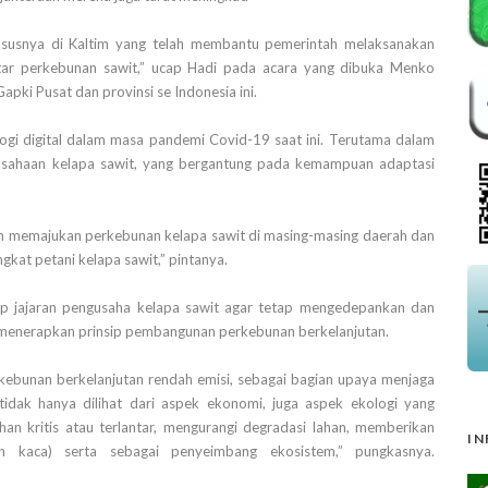
hususnya di Kaltim yang telah membantu pemerintah melaksanakan
itar perkebunan sawit,” ucap Hadi pada acara yang dibuka Menko
pki Pusat dan provinsi se Indonesia ini.
i digital dalam masa pandemi Covid-19 saat ini. Terutama dalam
erusahaan kelapa sawit, yang bergantung pada kemampuan adaptasi
am memajukan perkebunan kelapa sawit di masing-masing daerah dan
kat petani kelapa sawit,” pintanya.
rap jajaran pengusaha kelapa sawit agar tetap mengedepankan dan
an menerapkan prinsip pembangunan perkebunan berkelanjutan.
kebunan berkelanjutan rendah emisi, sebagai bagian upaya menjaga
tidak hanya dilihat dari aspek ekonomi, juga aspek ekologi yang
n kritis atau terlantar, mengurangi degradasi lahan, memberikan
IN
h kaca) serta sebagai penyeimbang ekosistem,” pungkasnya.