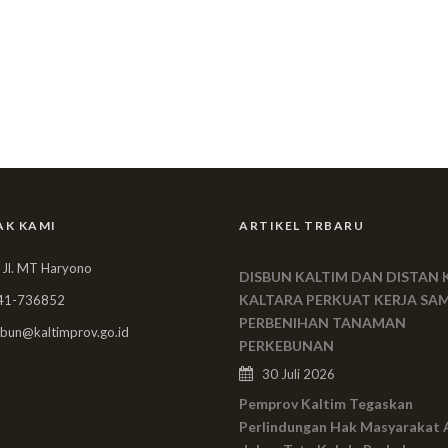
AK KAMI
ARTIKEL TRBARU
 Jl. MT Haryono
DISBUN KALTIM DAN DISTAN 
KALTARA PERKUAT KERJA SA
41-736852
PERBENIHAN TANAMAN
bun@kaltimprov.go.id
PERKEBUNAN
30 Juli 2026
Pemprov Kaltim Tegaskan
Perlindungan Hak Masyarakat 