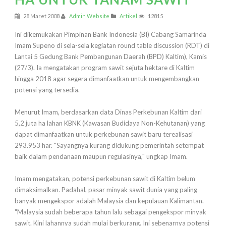
28 Maret 2008
Admin Website
Artikel
12815
Ini dikemukakan Pimpinan Bank Indonesia (BI) Cabang Samarinda
Imam Supeno di sela-sela kegiatan round table discussion (RDT) di
Lantai 5 Gedung Bank Pembangunan Daerah (BPD) Kaltim), Kamis
(27/3). Ia mengatakan program sawit sejuta hektare di Kaltim
hingga 2018 agar segera dimanfaatkan untuk mengembangkan
potensi yang tersedia.
Menurut Imam, berdasarkan data Dinas Perkebunan Kaltim dari
5,2 juta ha lahan KBNK (Kawasan Budidaya Non-Kehutanan) yang
dapat dimanfaatkan untuk perkebunan sawit baru terealisasi
293.953 har. "Sayangnya kurang didukung pemerintah setempat
baik dalam pendanaan maupun regulasinya," ungkap Imam.
Imam mengatakan, potensi perkebunan sawit di Kaltim belum
dimaksimalkan. Padahal, pasar minyak sawit dunia yang paling
banyak mengekspor adalah Malaysia dan kepulauan Kalimantan.
"Malaysia sudah beberapa tahun lalu sebagai pengekspor minyak
sawit. Kini lahannya sudah mulai berkurang. Ini sebenarnya potensi