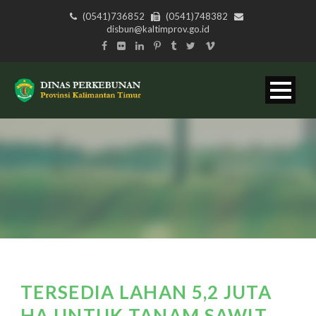
(0541)736852
(0541)748382
disbun@kaltimprov.go.id
TERSEDIA LAHAN 5,2 JUTA
HA UNTUK TANAM SAWIT