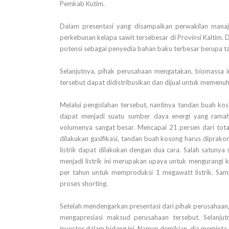
Pemkab Kutim.
Dalam presentasi yang disampaikan perwakilan mana
perkebunan kelapa sawit tersebesar di Provinsi Kaltim. 
potensi sebagai penyedia bahan baku terbesar berupa t
Selanjutnya, pihak perusahaan mengatakan, biomassa ini
tersebut dapat didistribusikan dan dijual untuk memenu
Melalui pengolahan tersebut, nantinya tandan buah ko
dapat menjadi suatu sumber daya energi yang ramah
volumenya sangat besar. Mencapai 21 persen dari tot
dilakukan gasifikasi, tandan buah kosong harus diprakon
listrik dapat dilakukan dengan dua cara. Salah satunya
menjadi listrik ini merupakan upaya untuk mengurangi k
per tahun untuk memproduksi 1 megawatt listrik. Samp
proses shorting.
Setelah mendengarkan presentasi dari pihak perusahaa
mengapresiasi maksud perusahaan tersebut. Selanj
investor dalam bidang ini. Namun demikian, dia meminta 