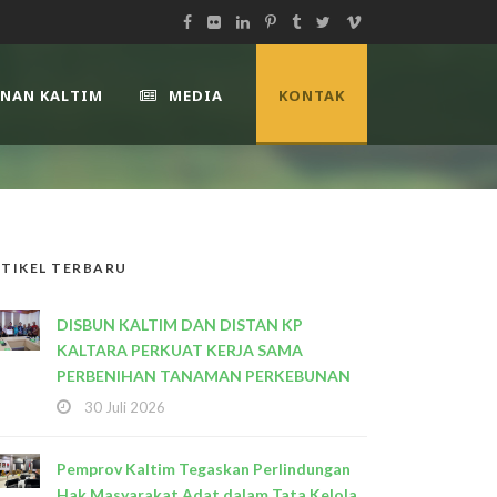
UNAN KALTIM
MEDIA
KONTAK
TIKEL TERBARU
DISBUN KALTIM DAN DISTAN KP
KALTARA PERKUAT KERJA SAMA
PERBENIHAN TANAMAN PERKEBUNAN
30 Juli 2026
Pemprov Kaltim Tegaskan Perlindungan
Hak Masyarakat Adat dalam Tata Kelola