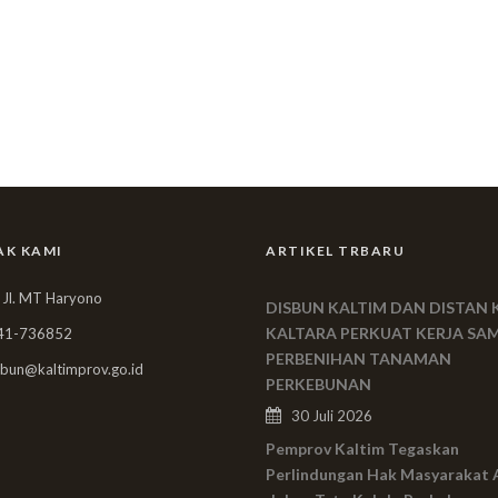
AK KAMI
ARTIKEL TRBARU
 Jl. MT Haryono
DISBUN KALTIM DAN DISTAN 
KALTARA PERKUAT KERJA SA
41-736852
PERBENIHAN TANAMAN
bun@kaltimprov.go.id
PERKEBUNAN
30 Juli 2026
Pemprov Kaltim Tegaskan
Perlindungan Hak Masyarakat 