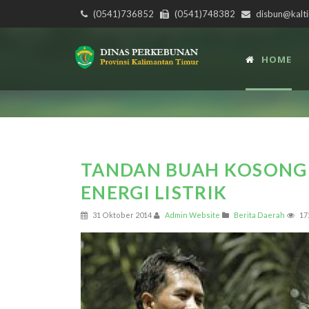
(0541)736852
(0541)748382
disbun@kalti
HOME
TANDAN BUAH KOSONG 
ENERGI LISTRIK
31 Oktober 2014
Admin Website
Berita Daerah
17