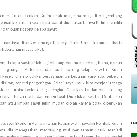
jemen itu disebutkan, Kutim telah menjelma menjadi pengembang
Dengan kenyataan seperti itu, dapat dipastikan bahwa Kutim memiliki
andan buah kosong kelapa sawit.
 nantinya dikonversi menjadi energi listrik. Untuk kemudian listrik
hi kebutuhan masyarakat.
song kelapa sawit tidak lagi dibuang dan mengundang hama, namun
 lingkungan. Potensi tandan buah kosong kelapa sawit di Kutim
al keseluruhan produksi perusahaan perkebunan yang ada. Sebelum
disikan, seperti pengeringan. Selanjutnya untuk bisa menjadi tenaga
 steam turbine boiler dan gas engine. Gasifikasi tandan buah kosong
etergantungan terhadap energi fosil. Diperlukan sekitar 15 ribu ton
ah atau limbah sawit lebih mudah diolah karena tidak diperlukan
IN
n, Asisten Ekonomi Pembangunan Rupiansyah mewakili Pemkab Kutim
utnya dia menegaskan mendukung misi perusahaan untuk menjadi
perusahaan benar – benar serius berinvestasi. Menurutnya selama ini