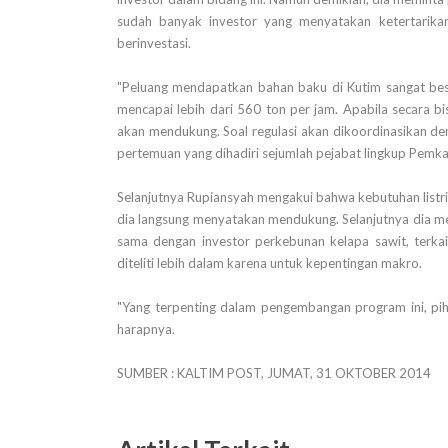
sudah banyak investor yang menyatakan ketertarika
berinvestasi.
"Peluang mendapatkan bahan baku di Kutim sangat besa
mencapai lebih dari 560 ton per jam. Apabila secara b
akan mendukung. Soal regulasi akan dikoordinasikan den
pertemuan yang dihadiri sejumlah pejabat lingkup Pemka
Selanjutnya Rupiansyah mengakui bahwa kebutuhan listrik
dia langsung menyatakan mendukung. Selanjutnya dia me
sama dengan investor perkebunan kelapa sawit, terkait
diteliti lebih dalam karena untuk kepentingan makro.
"Yang terpenting dalam pengembangan program ini, pi
harapnya.
SUMBER : KALTIM POST, JUMAT, 31 OKTOBER 2014