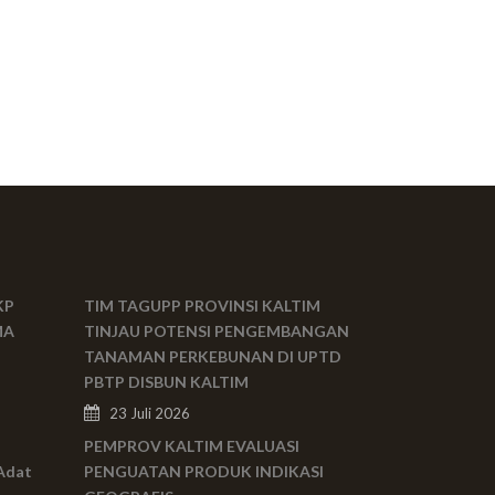
KP
TIM TAGUPP PROVINSI KALTIM
MA
TINJAU POTENSI PENGEMBANGAN
TANAMAN PERKEBUNAN DI UPTD
PBTP DISBUN KALTIM
23 Juli 2026
PEMPROV KALTIM EVALUASI
Adat
PENGUATAN PRODUK INDIKASI