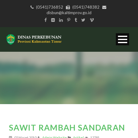
(0541)736852
(0541)748382
disbun@kaltimprov.go.id
SAWIT RAMBAH SANDARAN
02 Maret 2010
Admin Website
Artikel
12781