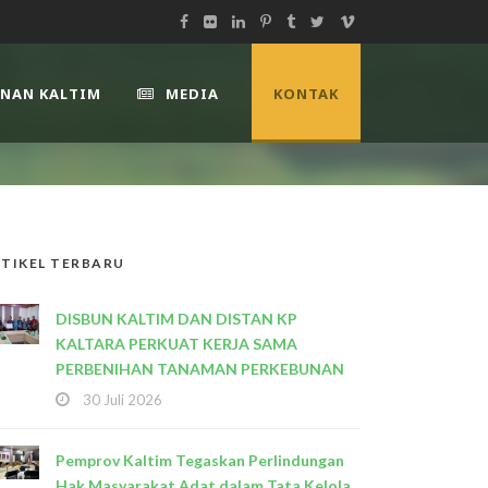
UNAN KALTIM
MEDIA
KONTAK
TIKEL TERBARU
DISBUN KALTIM DAN DISTAN KP
KALTARA PERKUAT KERJA SAMA
PERBENIHAN TANAMAN PERKEBUNAN
30 Juli 2026
Pemprov Kaltim Tegaskan Perlindungan
Hak Masyarakat Adat dalam Tata Kelola