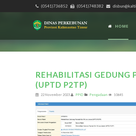
(0541)736852
(0541)748382
disbun@kalti
HOME
REHABILITASI GEDUNG 
(UPTD P2TP)
22 November 2023
PPID
Pengadaan
10645