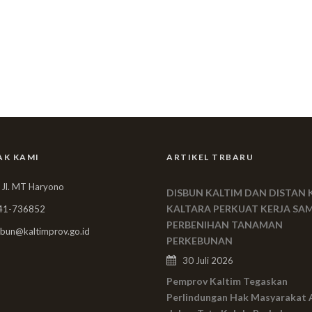
AK KAMI
ARTIKEL TRBARU
 Jl. MT Haryono
DISBUN KALTIM DAN DISTAN 
KALTARA PERKUAT KERJA SA
41-736852
PERBENIHAN TANAMAN
bun@kaltimprov.go.id
PERKEBUNAN
30 Juli 2026
Pemprov Kaltim Tegaskan
Perlindungan Hak Masyarakat 