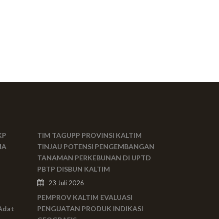
KP
TIM TAGUPP PROVINSI KALTIM
MA
TINJAU POTENSI PENGEMBANGAN
TANAMAN PERKEBUNAN DI UPTD
PBTP DISBUN KALTIM
23 Juli 2026
PEMPROV KALTIM EVALUASI
Adat
PENGUATAN PRODUK INDIKASI