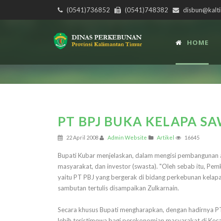
(0541)736852
(0541)748382
disbun@kalti
HOME
PT BPJ BUKA KELAPA SA
22 April 2008
Admin Website
Artikel
16645
Bupati Kubar menjelaskan, dalam mengisi pembangunan ada
masyarakat, dan investor (swasta). "Oleh sebab itu, Pe
yaitu PT PBJ yang bergerak di bidang perkebunan kelapa
sambutan tertulis disampaikan Zulkarnain.
Secara khusus Bupati mengharapkan, dengan hadirnya P
lebih teristimewa bagi perekonomian masyarakat di Ke