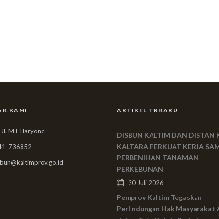
AK KAMI
ARTIKEL TRBARU
 Jl. MT Haryono
DISBUN KALTIM DAN DISTAN 
KALTARA PERKUAT KERJA SA
41-736852
PERBENIHAN TANAMAN
bun@kaltimprov.go.id
PERKEBUNAN
30 Juli 2026
Pemprov Kaltim Tegaskan
Perlindungan Hak Masyarakat 