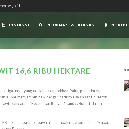
mprov.go.id
INSTANSI
INFORMASI & LAYANAN
PERKEB
WIT 16,6 RIBU HEKTARE
AR
 tiga unsur yang tidak bisa dipisahkan. Yaitu, pemerintah,
mkab Kubar menyambut baik dengan hadirnya salah satu investor
 sawit yang ada di Kecamatan Bongan," tandas Bupati, dalam
T PBJ akan dapat membawa nilai tambah perekonomian di Kubar,
camatan Bongan.