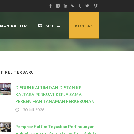
UNAN KALTIM
MEDIA
KONTAK
TIKEL TERBARU
DISBUN KALTIM DAN DISTAN KP
KALTARA PERKUAT KERJA SAMA
PERBENIHAN TANAMAN PERKEBUNAN
30 Juli 2026
Pemprov Kaltim Tegaskan Perlindungan
Hak Masyarakat Adat dalam Tata Kelola