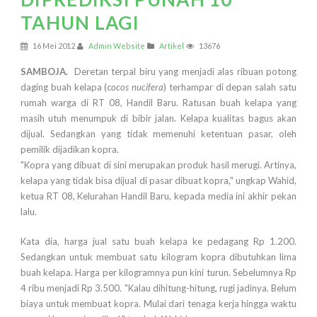
TAHUN LAGI
16 Mei 2012
Admin Website
Artikel
13676
SAMBOJA.
Deretan terpal biru yang menjadi alas ribuan potong
daging buah kelapa (c
ocos nucifera
) terhampar di depan salah satu
rumah warga di RT 08, Handil Baru. Ratusan buah kelapa yang
masih utuh menumpuk di bibir jalan. Kelapa kualitas bagus akan
dijual. Sedangkan yang tidak memenuhi ketentuan pasar, oleh
pemilik dijadikan kopra.
"Kopra yang dibuat di sini merupakan produk hasil merugi. Artinya,
kelapa yang tidak bisa dijual di pasar dibuat kopra," ungkap Wahid,
ketua RT 08, Kelurahan Handil Baru, kepada media ini akhir pekan
lalu.
Kata dia, harga jual satu buah kelapa ke pedagang Rp 1.200.
Sedangkan untuk membuat satu kilogram kopra dibutuhkan lima
buah kelapa. Harga per kilogramnya pun kini turun. Sebelumnya Rp
4 ribu menjadi Rp 3.500. "Kalau dihitung-hitung, rugi jadinya. Belum
biaya untuk membuat kopra. Mulai dari tenaga kerja hingga waktu