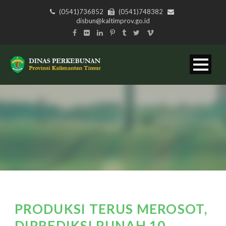
(0541)736852
(0541)748382
disbun@kaltimprov.go.id
PRODUKSI TERUS MEROSOT,
DIPREDIKSI PUNAH 10