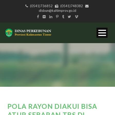
(0541)736852
(0541)748382
disbun@kaltimprov.go.id
POLA RAYON DIAKUI BISA
ATUR SEBARAN TBS DI