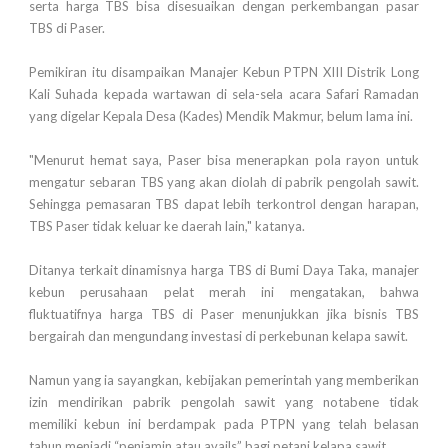
serta harga TBS bisa disesuaikan dengan perkembangan pasar
TBS di Paser.
Pemikiran itu disampaikan Manajer Kebun PTPN XIII Distrik Long
Kali Suhada kepada wartawan di sela-sela acara Safari Ramadan
yang digelar Kepala Desa (Kades) Mendik Makmur, belum lama ini.
"Menurut hemat saya, Paser bisa menerapkan pola rayon untuk
mengatur sebaran TBS yang akan diolah di pabrik pengolah sawit.
Sehingga pemasaran TBS dapat lebih terkontrol dengan harapan,
TBS Paser tidak keluar ke daerah lain," katanya.
Ditanya terkait dinamisnya harga TBS di Bumi Daya Taka, manajer
kebun perusahaan pelat merah ini mengatakan, bahwa
fluktuatifnya harga TBS di Paser menunjukkan jika bisnis TBS
bergairah dan mengundang investasi di perkebunan kelapa sawit.
Namun yang ia sayangkan, kebijakan pemerintah yang memberikan
izin mendirikan pabrik pengolah sawit yang notabene tidak
memiliki kebun ini berdampak pada PTPN yang telah belasan
tahun menjadi “penjamin atau avails” bagi petani kelapa sawit.