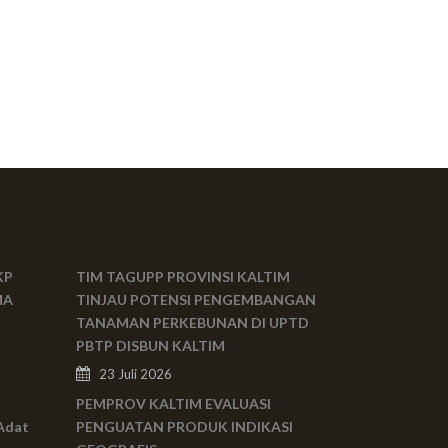
KP
TIM TAGUPP PROVINSI KALTIM
MA
TINJAU POTENSI PENGEMBANGAN
TANAMAN PERKEBUNAN DI UPTD
PBTP DISBUN KALTIM
23 Juli 2026
PEMPROV KALTIM EVALUASI
Adat
PENGUATAN PRODUK INDIKASI