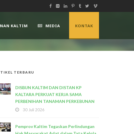
UNAN KALTIM
MEDIA
KONTAK
TIKEL TERBARU
DISBUN KALTIM DAN DISTAN KP
KALTARA PERKUAT KERJA SAMA
PERBENIHAN TANAMAN PERKEBUNAN
30 Juli 2026
Pemprov Kaltim Tegaskan Perlindungan
Hak Masyarakat Adat dalam Tata Kelola