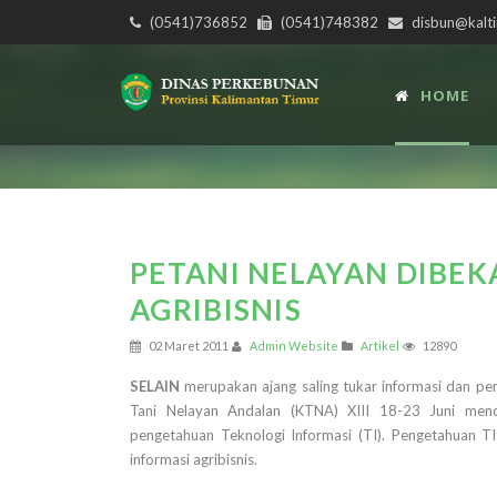
(0541)736852
(0541)748382
disbun@kalti
HOME
PETANI NELAYAN DIBEK
AGRIBISNIS
02 Maret 2011
Admin Website
Artikel
12890
SELAIN
merupakan ajang saling tukar informasi dan pe
Tani Nelayan Andalan (KTNA) XIII 18-23 Juni menda
pengetahuan Teknologi Informasi (TI). Pengetahuan TI
informasi agribisnis.