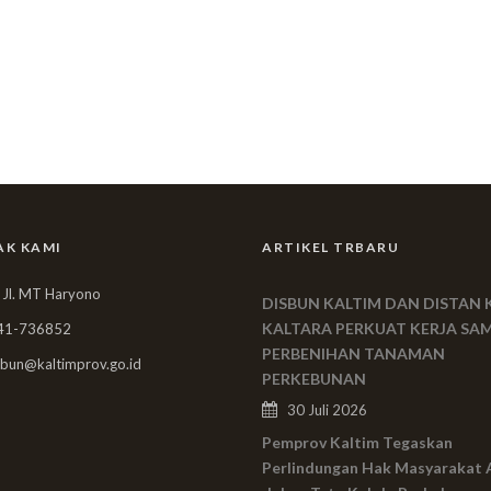
AK KAMI
ARTIKEL TRBARU
 Jl. MT Haryono
DISBUN KALTIM DAN DISTAN 
KALTARA PERKUAT KERJA SA
41-736852
PERBENIHAN TANAMAN
bun@kaltimprov.go.id
PERKEBUNAN
30 Juli 2026
Pemprov Kaltim Tegaskan
Perlindungan Hak Masyarakat 