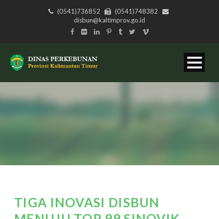
(0541)736852
(0541)748382
disbun@kaltimprov.go.id
TIGA INOVASI DISBUN
MENUJU TOP 99 SINOVIK