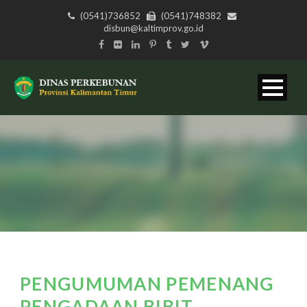
(0541)736852
(0541)748382
disbun@kaltimprov.go.id
PENGUMUMAN PEMENANG
PENGADAAN BIBIT