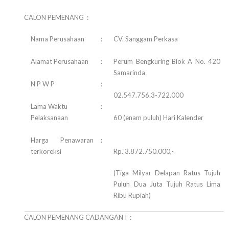
CALON PEMENANG :
Nama Perusahaan
:
CV. Sanggam Perkasa
Alamat Perusahaan
:
Perum Bengkuring Blok A No. 420
Samarinda
N P W P
:
02.547.756.3-722.000
Lama Waktu
:
Pelaksanaan
60 (enam puluh) Hari Kalender
Harga Penawaran
:
terkoreksi
Rp. 3.872.750.000,-
(Tiga Milyar Delapan Ratus Tujuh
Puluh Dua Juta Tujuh Ratus Lima
Ribu Rupiah)
CALON PEMENANG CADANGAN I :