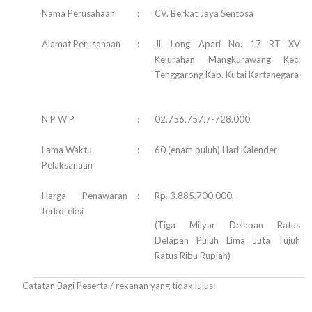
Nama Perusahaan
:
CV. Berkat Jaya Sentosa
Alamat Perusahaan
:
Jl. Long Apari No. 17 RT XV
Kelurahan Mangkurawang Kec.
Tenggarong Kab. Kutai Kartanegara
N P W P
:
02.756.757.7-728.000
Lama Waktu
:
60 (enam puluh) Hari Kalender
Pelaksanaan
Harga Penawaran
:
Rp. 3.885.700.000,-
terkoreksi
(Tiga Milyar Delapan Ratus
Delapan Puluh Lima Juta Tujuh
Ratus Ribu Rupiah)
Catatan Bagi Peserta / rekanan yang tidak lulus: