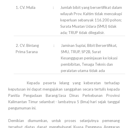
1. CV. Mulia
:
Jumlah bibit yang bersertifikat dalam
wilayah Prov. Kaltim tidak mencukupi
keperluan sebanyak 116.200 pohon;
Surata Muatan Udara (SMU) tidak
ada; TRUP tidak dilegalisir.
2. CV. Bintang
:
Jaminan Suplai, Bibit Bersertifikat,
Prima Sarana
SMU, TRUP, SP2B, Surat
Kesanggupan peninjauan ke lokasi
pembibitan, Tenaga Teknis dan
peralatan utama tidak ada
Kepada peserta lelang yang keberatan terhadap
keputusan ini dapat mengajukan sanggahan secara tertulis kepada
Panitia Pengadaan Barang/Jasa Dinas Perkebunan Provinsi
Kalimantan Timur selambat - lambatnya 5 (lima) hari sejak tanggal
pengumuman ini.
Demikian diumumkan, untuk proses selanjutnya pemenang
tersebut diatas dapat menghubungi Kuasa Pengguna Anggaran