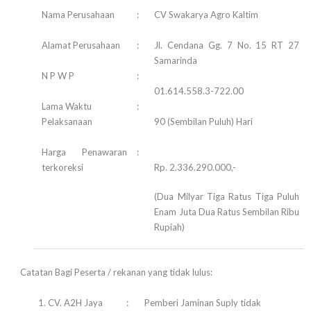
Nama Perusahaan
:
CV Swakarya Agro Kaltim
Alamat Perusahaan
:
Jl. Cendana Gg. 7 No. 15 RT 27
Samarinda
N P W P
:
01.614.558.3-722.00
Lama Waktu
:
Pelaksanaan
90 (Sembilan Puluh) Hari
Harga Penawaran
:
terkoreksi
Rp. 2.336.290.000,-
(Dua Milyar Tiga Ratus Tiga Puluh
Enam Juta Dua Ratus Sembilan Ribu
Rupiah)
Catatan Bagi Peserta / rekanan yang tidak lulus:
1. CV. A2H Jaya
:
Pemberi Jaminan Suply tidak