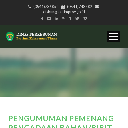
(0541)736852
(0541)748382
disbun@kaltimprov.go.id
PENGUMUMAN PEMENANG
PENGADAAN BAHAN/BIBIT