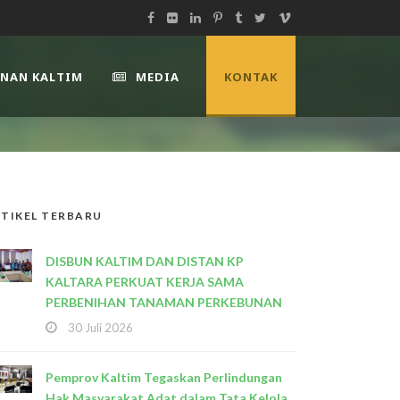
UNAN KALTIM
MEDIA
KONTAK
TIKEL TERBARU
DISBUN KALTIM DAN DISTAN KP
KALTARA PERKUAT KERJA SAMA
PERBENIHAN TANAMAN PERKEBUNAN
30 Juli 2026
Pemprov Kaltim Tegaskan Perlindungan
Hak Masyarakat Adat dalam Tata Kelola