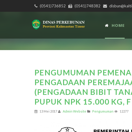
(0541)736852
(0541)748382
disbun@kalti
HOME
PENGUMUMAN PEMENAN
PENGADAAN PEREMAJAA
(PENGADAAN BIBIT TAN
PUPUK NPK 15.000 KG, F
13 Mei 2017
Admin Website
Pengumuman
12277