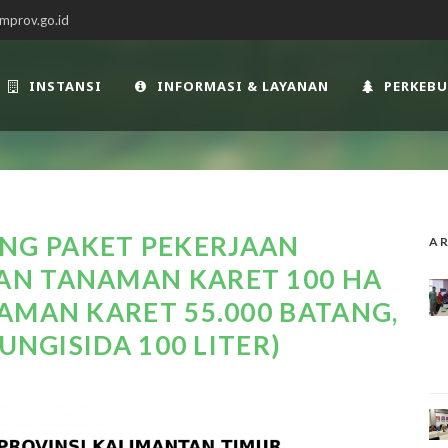
mprov.go.id
INSTANSI
INFORMASI & LAYANAN
PERKEB
G PAKET PEKERJAAN
AR
N TANAMAN KARET 100 HA
AMAN KARET 55.000 BATANG,
UNGISIDA 100 LITER)