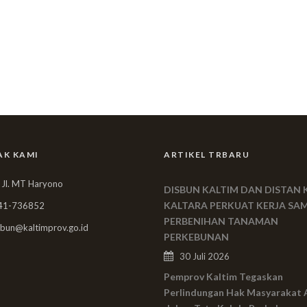
AK KAMI
ARTIKEL TRBARU
 Jl. MT Haryono
DISBUN KALTIM DAN DISTAN 
KALTARA PERKUAT KERJA SA
41-736852
PERBENIHAN TANAMAN
bun@kaltimprov.go.id
PERKEBUNAN
30 Juli 2026
Pemprov Kaltim Tegaskan
Perlindungan Hak Masyarakat 