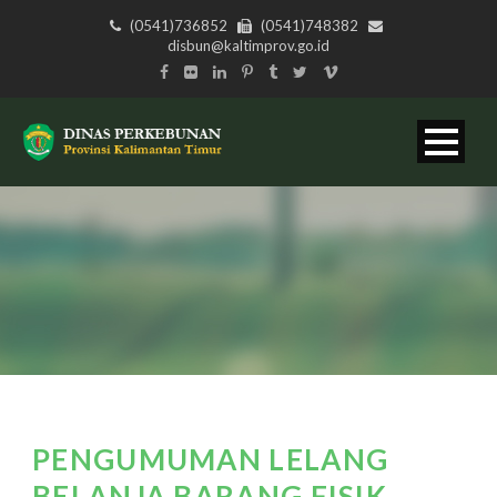
(0541)736852
(0541)748382
disbun@kaltimprov.go.id
PENGUMUMAN LELANG
BELANJA BARANG FISIK