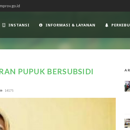
mprov.go.id
INSTANSI
INFORMASI & LAYANAN
PERKEB
AN PUPUK BERSUBSIDI
AR
14175