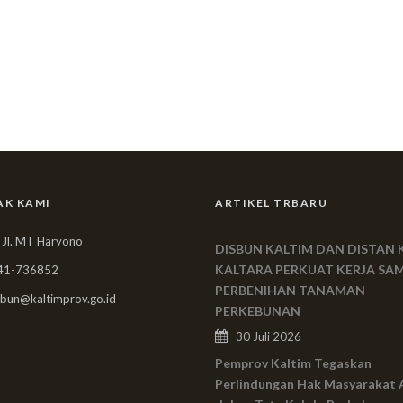
AK KAMI
ARTIKEL TRBARU
 Jl. MT Haryono
DISBUN KALTIM DAN DISTAN 
KALTARA PERKUAT KERJA SA
41-736852
PERBENIHAN TANAMAN
bun@kaltimprov.go.id
PERKEBUNAN
30 Juli 2026
Pemprov Kaltim Tegaskan
Perlindungan Hak Masyarakat 