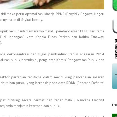
di maka perlu optimalisasi kinerja PPNS (Penyidik Pegawai Negeri
 penyaluran di tingkat lapang.
pupuk bersubsidi diantaranya melalui pemberdayaan PPNS, terutama
 di lapangan," kata Kepala Dinas Perkebunan Kaltim Etnawati
).
i dana dekonsentrasi dan tugas pembantuan tahun anggaran 2014
nyaluran pupuk bersubsidi, penguatan Komisi Pengawasan Pupuk dan
k sektor pertanian terutama dalam mendukung pencapaian sasaran
kebutuhan pupuk yang berbasis pada data RDKK (Rencana Definitif
t dihitung secara cermat dan tepat melalui Rencana Definitif
IN
enjamin menjamin ketersediaan pupuk.