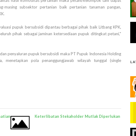
alitas hasil komoditas pertanian maka petani/kelompok tani dapat
-masing subsektor pertanian baik pertanian tanaman pangan,
KK.
luasi pupuk bersubsidi dipantau berbagai pihak baik Litbang KPK,
luruh pihak sebagai jaminan ketersediaan pupuk ditingkat petani,"
an penyaluran pupuk bersubsidi maka PT Pupuk Indonesia Holding
, menetapkan pola penanggungjawab wilayah tunggal (single
L
hatian
Keterlibatan Stekaholder Mutlak Diperlukan