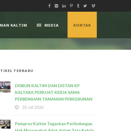
UNAN KALTIM
MEDIA
KONTAK
TIKEL TERBARU
DISBUN KALTIM DAN DISTAN KP
KALTARA PERKUAT KERJA SAMA
PERBENIHAN TANAMAN PERKEBUNAN
30 Juli 2026
Pemprov Kaltim Tegaskan Perlindungan
Hak Masyarakat Adat dalam Tata Kelola