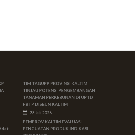
KP
TIM TAGUPP PROVINSI KALTIM
MA
TINJAU POTENSI PENGEMBANGAN
TANAMAN PERKEBUNAN DI UPTD
PBTP DISBUN KALTIM
23 Juli 2026
PEMPROV KALTIM EVALUASI
Adat
PENGUATAN PRODUK INDIKASI