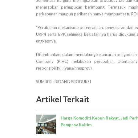
Sementara itu guna meningkatkan produktivitas dan ku
menerapkan pemupukan berimbang. Termasuk masing
perkebunan maupun perikanan hanya membuat satu RD
"Perubahan mekanisme perencanaan, penyaluran dan eva
UKP4 serta BPK sehingga kegiatannya harus didukung se
ungkapnya.
Ditambahkan, dalam mendukung kelancaran pengadaan d
Company (PIHC) melakukan perubahan. Diantaranya
responsibility). (yans/hmsprov)
SUMBER : BIDANG PRODUKSI
Artikel Terkait
Harga Komoditi Kebun Rakyat, Jadi Per
Pemprov Kaltim