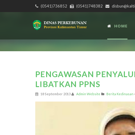
(0541)736852
(0541)748382
disbun@kalti
HOME
PENGAWASAN PENYALUR
LIBATKAN PPNS
18 September 2013
Admin Website
Berita Kedinasan