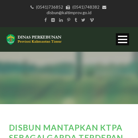
(0541)736852
(0541)748382
disbun@kaltimprov.go.id
DISBUN MANTAPKAN KTPA
SEBAGAI GARDA TERDEPAN