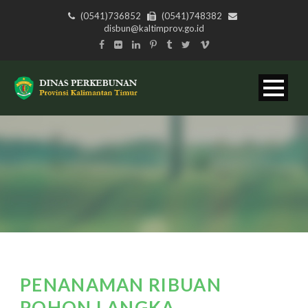
(0541)736852
(0541)748382
disbun@kaltimprov.go.id
PENANAMAN RIBUAN
POHON LANGKA